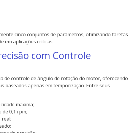
.
mente cinco conjuntos de parâmetros, otimizando tarefas
e em aplicações críticas.
Precisão com Controle
gia de controle de ângulo de rotação do motor, oferecendo
nais baseados apenas em temporização. Entre seus
locidade máxima;
o de 0,1 rpm;
real;
sado;
stes de precisão;