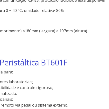
de comunicação RS485, protocolo MODBUS está disponível
a 0 ~ 40 °C, umidade relativa<80%
mprimento) ×180mm (largura) × 197mm (altura)
eristáltica BT601F
a para:
tes laboratoriais;
ibilidade e controle rigoroso;
matizado;
canais;
remoto via pedal ou sistema externo.