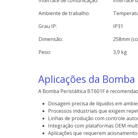
Interface de comunicação:
interface 
Ambiente de trabalho:
Temperatur
Grau IP:
IP31
Dimensão:
258mm (co
Peso:
3,9 kg
Aplicações da Bomba P
A Bomba Peristáltica BT601F é recomendad
Dosagem precisa de líquidos em ambien
Processos industriais que exigem repet
Linhas de produção com controle auto
Integração com plataformas OEM multi
Aplicações que requerem acionamento 