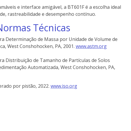
áveis e interface amigável, a BT601F é a escolha ideal
de, rastreabilidade e desempenho contínuo.
Normas Técnicas
ra
Determinação
de
Massa
por
Unidade
de
Volume
de
tica, West Conshohocken, PA, 2001.
www.astm.org
a Distribuição de Tamanho de Partículas de Solos
Sedimentação Automatizada, West Conshohocken, PA,
erado
por
pistão, 2022.
www.iso.org