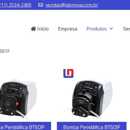
(11) 2534-2400
vendas@labnova.com.br
Início
Empresa
Produtos
Se
T601F