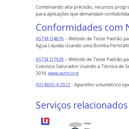
Combinando alta precisão, recursos program
para aplicações que demandam confiabilida
Conformidades com 
ASTM D4876
–
Método
de
Teste
Padrão
pa
Água
Líquida
Usando
uma
Bomba
Peristál
ASTM D7928
– Método de Teste Padrão par
Coesivos Saturados Usando a Técnica de 
2016.
www.astm.org
ISO 8655-6:2022
-
Aparelho
volumétrico
op
Serviços relacionados