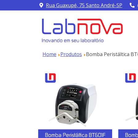
Rua Guaxupé, 75 Santo André-SP
Home
Produtos
Bomba Peristáltica B