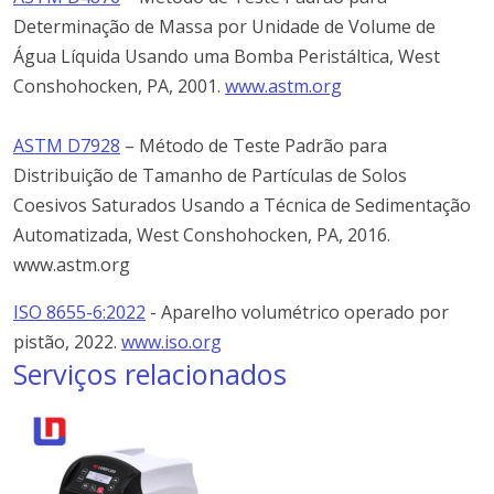
Determinação
de
Massa
por
Unidade
de
Volume
de
Água
Líquida
Usando
uma
Bomba
Peristáltica, West
Conshohocken, PA, 2001.
www.astm.org
ASTM D7928
– Método de Teste Padrão para
Distribuição de Tamanho de Partículas de Solos
Coesivos Saturados Usando a Técnica de Sedimentação
Automatizada, West Conshohocken, PA, 2016.
www.astm.org
ISO 8655-6:2022
-
Aparelho
volumétrico
operado
por
pistão, 2022.
www.iso.org
Serviços relacionados