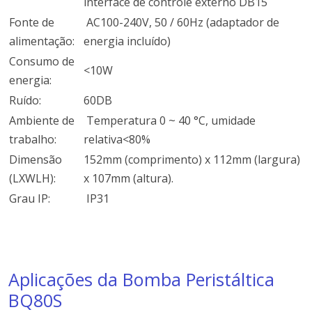
interface de controle externo DB15
Fonte de
AC100-240V, 50 / 60Hz (adaptador de
alimentação:
energia incluído)
Consumo de
<10W
energia:
Ruído:
60DB
Ambiente de
Temperatura 0 ~ 40 °C, umidade
trabalho:
relativa<80%
Dimensão
152mm (comprimento) x 112mm (largura)
(LXWLH):
x 107mm (altura).
Grau IP:
IP31
Aplicações da Bomba Peristáltica
BQ80S