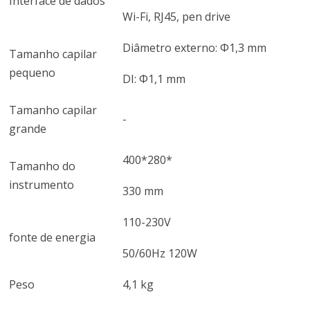
Interface de dados
Wi-Fi, RJ45, pen drive
Diâmetro externo: Φ1,3 mm
Tamanho capilar
pequeno
DI: Φ1,1 mm
Tamanho capilar
-
grande
400*280*
Tamanho do
instrumento
330 mm
110-230V
fonte de energia
50/60Hz 120W
Peso
4,1 kg