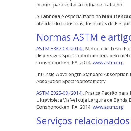
pronto para voltar à rotina de trabalho.
A
Labnova
é especializada na
Manutenção 
atendendo Indústrias, Institutos de Pesqui
Normas ASTM e artigo
ASTM E387-04 (2014)
, Método de Teste Pad
dispersivos Spectrophotometers pelo métod
Conshohocken, PA, 2014,
www.astm.org
Intrinsic Wavelength Standard Absorption 
Absorption Spectrophotometry
ASTM E925-09 (2014)
, Prática Padrão para
Ultravioleta Visível cuja Largura de Banda
Conshohocken, PA, 2014,
www.astm.org
Serviços relacionados