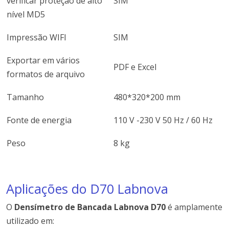
verificar proteção de alto
SIM
nível MD5
Impressão WIFI
SIM
Exportar em vários
PDF e Excel
formatos de arquivo
Tamanho
480*320*200 mm
Fonte de energia
110 V -230 V 50 Hz / 60 Hz
Peso
8 kg
Aplicações do D70 Labnova
O
Densímetro de Bancada Labnova D70
é amplamente
utilizado em: