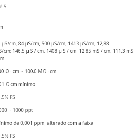
é 5
im
 μS/cm, 84 μS/cm, 500 μS/cm, 1413 μS/cm, 12,88
/cm; 146,5 μ S / cm, 1408 μ S / cm, 12,85 mS / cm, 111,3 mS
cm
00 Ω · cm ~ 100.0 MΩ · cm
01 Ω·cm mínimo
,5% FS
000 ~ 1000 ppt
nimo de 0,001 ppm, alterado com a faixa
,5% FS