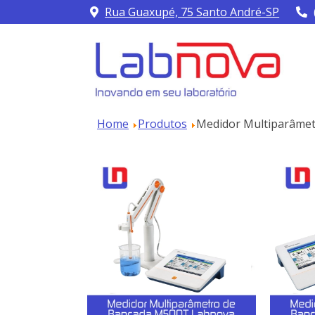
Rua Guaxupé, 75 Santo André-SP
Home
Produtos
Medidor Multiparâme