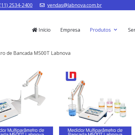
(11) 2534-2400
vendas@labnova.com.br
Início
Empresa
Produtos
Se
tro de Bancada M500T Labnova