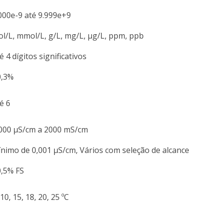
000e-9 até 9.999e+9
l/L, mmol/L, g/L, mg/L, μg/L, ppm, ppb
é 4 dígitos significativos
0,3%
é 6
000 μS/cm a 2000 mS/cm
nimo de 0,001 μS/cm, Vários com seleção de alcance
,5% FS
 10, 15, 18, 20, 25 ºC