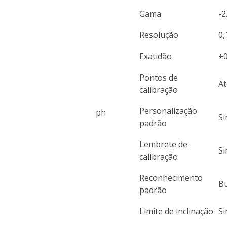
Gama
-2
Resolução
0,
Exatidão
±0
Pontos de
At
calibração
Personalização
ph
S
padrão
Lembrete de
S
calibração
Reconhecimento
Bu
padrão
Limite de inclinação
S