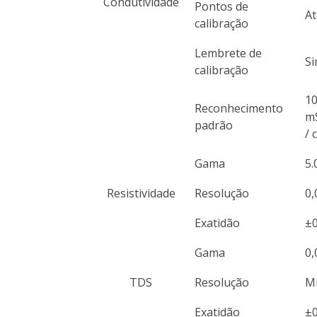
Condutividade
Pontos de
At
calibração
Lembrete de
S
calibração
10
Reconhecimento
mS
padrão
/ 
Gama
5.
Resistividade
Resolução
0,
Exatidão
±0
Gama
0,
TDS
Resolução
Mí
Exatidão
±0