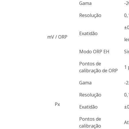
Gama
-2
Resolução
0,
±0
Exatidão
mV / ORP
le
Modo ORP EH
S
Pontos de
1 
calibração de ORP
Gama
-2
Resolução
0,
Px
Exatidão
±0
Pontos de
At
calibração