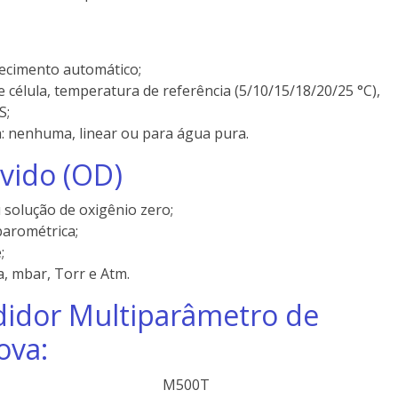
hecimento automático;
 célula, temperatura de referência (5/10/15/18/20/25 °C),
S;
 nenhuma, linear ou para água pura.
vido (OD)
 solução de oxigênio zero;
arométrica;
;
, mbar, Torr e Atm.
didor Multiparâmetro de
ova:
M500T