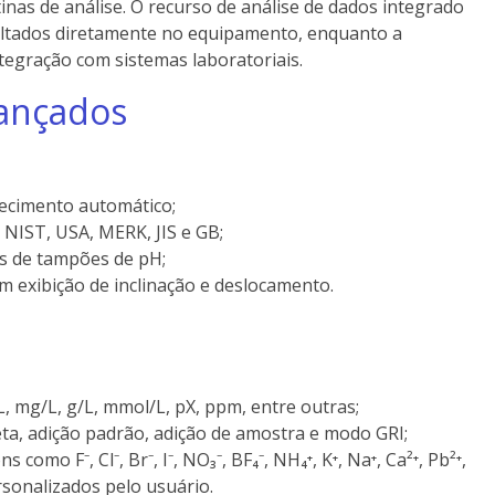
tinas de análise. O recurso de análise de dados integrado
sultados diretamente no equipamento, enquanto a
ntegração com sistemas laboratoriais.
vançados
hecimento automático;
 NIST, USA, MERK, JIS e GB;
s de tampões de pH;
m exibição de inclinação e deslocamento.
, mg/L, g/L, mmol/L, pX, ppm, entre outras;
eta, adição padrão, adição de amostra e modo GRI;
omo F⁻, Cl⁻, Br⁻, I⁻, NO₃⁻, BF₄⁻, NH₄⁺, K⁺, Na⁺, Ca²⁺, Pb²⁺,
sonalizados pelo usuário.