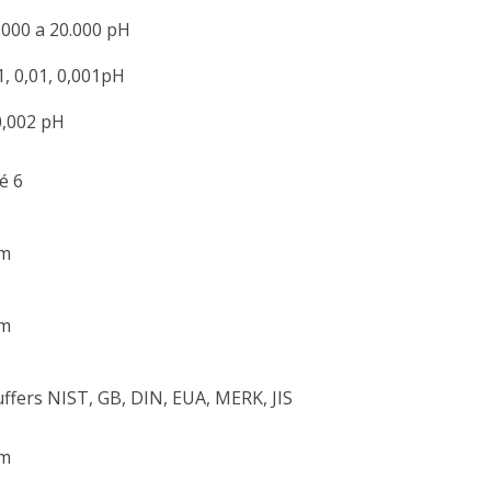
.000 a 20.000 pH
1, 0,01, 0,001pH
,002 pH
é 6
im
im
ffers NIST, GB, DIN, EUA, MERK, JIS
im