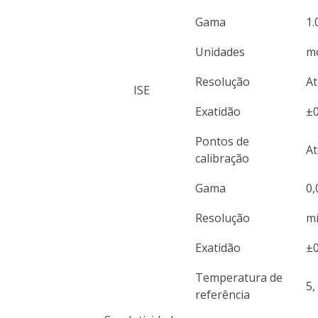
Gama
1.
Unidades
mo
Resolução
At
ISE
Exatidão
±
Pontos de
At
calibração
Gama
0,
Resolução
mí
Exatidão
±0
Temperatura de
5,
referência