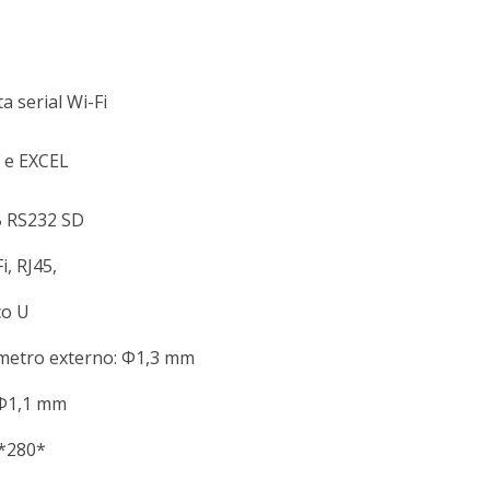
a serial Wi-Fi
 e EXCEL
 RS232 SD
i, RJ45,
co U
metro externo: Φ1,3 mm
 Φ1,1 mm
*280*