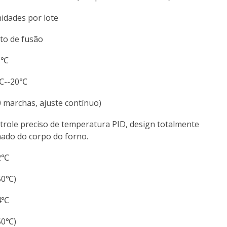
nidades por lote
to de fusão
1℃
℃--20℃
0 marchas, ajuste contínuo)
trole preciso de temperatura PID, design totalmente
hado do corpo do forno.
2℃
50℃)
4℃
50℃)