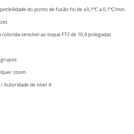
epetibilidade do ponto de fusão foi de ±0,1℃ a 0,1℃/min.
ezes
a colorida sensível ao toque FTF de 10,4 polegadas
 grupos
lquer zoom
/ Autoridade de nível 4