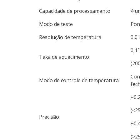
Capacidade de processamento
4 u
Modo de teste
Pon
Resolução de temperatura
0,0
0,1
Taxa de aquecimento
(20
Con
Modo de controle de temperatura
fec
±0,
(<2
Precisão
±0,
(>2