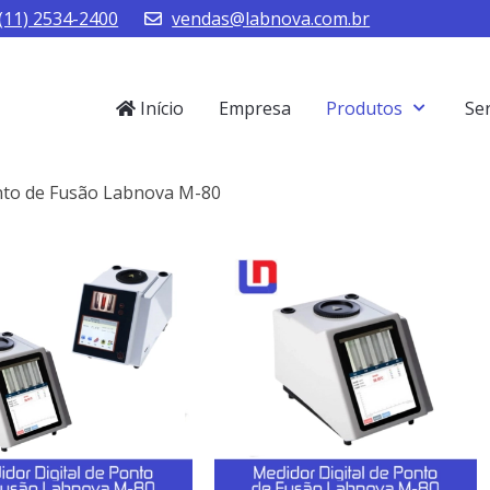
(11) 2534-2400
vendas@labnova.com.br
Início
Empresa
Produtos
Se
onto de Fusão Labnova M-80