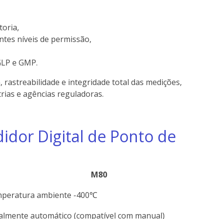
toria,
tes níveis de permissão,
GLP e GMP.
rastreabilidade e integridade total das medições,
rias e agências reguladoras.
idor Digital de Ponto de
M80
peratura ambiente -400℃
almente automático (compatível com manual)