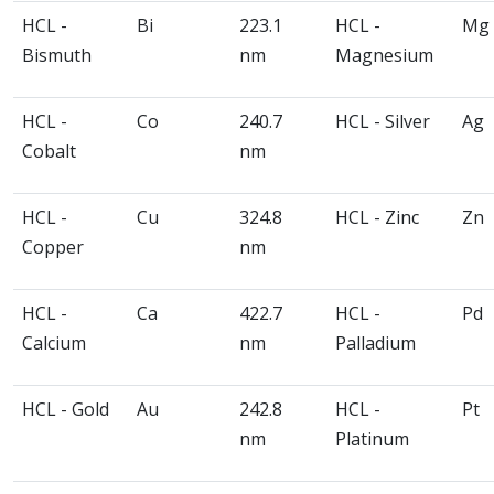
HCL -
Bi
223.1
HCL -
Mg
Bismuth
nm
Magnesium
HCL -
Co
240.7
HCL - Silver
Ag
Cobalt
nm
HCL -
Cu
324.8
HCL - Zinc
Zn
Copper
nm
HCL -
Ca
422.7
HCL -
Pd
Calcium
nm
Palladium
HCL - Gold
Au
242.8
HCL -
Pt
nm
Platinum