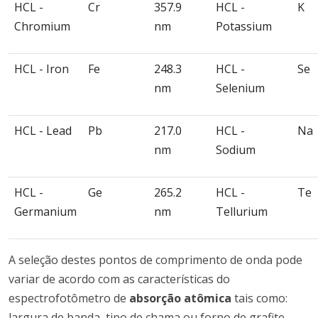
HCL -
Cr
357.9
HCL -
K
Chromium
nm
Potassium
HCL - Iron
Fe
248.3
HCL -
Se
nm
Selenium
HCL - Lead
Pb
217.0
HCL -
Na
nm
Sodium
HCL -
Ge
265.2
HCL -
Te
Germanium
nm
Tellurium
A seleção destes pontos de comprimento de onda pode
variar de acordo com as características do
espectrofotômetro de
absorção atômica
tais como:
largura de banda, tipo de chama ou forno de grafite,