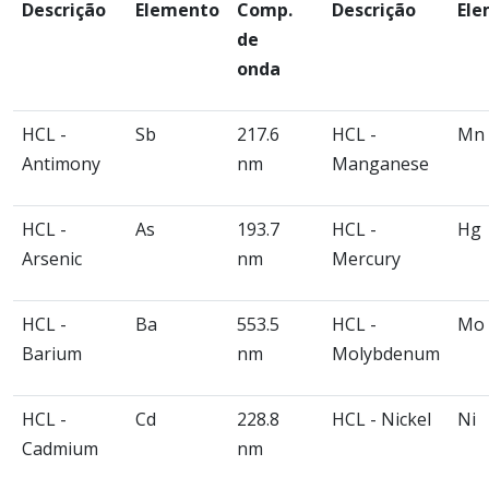
Descrição
Elemento
Comp.
Descrição
Ele
de
onda
HCL -
Sb
217.6
HCL -
Mn
Antimony
nm
Manganese
HCL -
As
193.7
HCL -
Hg
Arsenic
nm
Mercury
HCL -
Ba
553.5
HCL -
Mo
Barium
nm
Molybdenum
HCL -
Cd
228.8
HCL - Nickel
Ni
Cadmium
nm