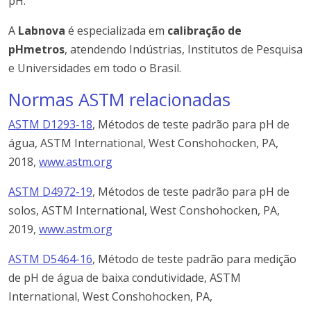
pH.
A
Labnova
é especializada em
calibração de
pHmetros
, atendendo Indústrias, Institutos de Pesquisa
e Universidades em todo o Brasil.
Normas ASTM relacionadas
ASTM D1293-18
,
Métodos de teste padrão para pH de
água, ASTM International, West Conshohocken, PA,
2018,
www.astm.org
ASTM D4972-19
,
Métodos de teste padrão para pH de
solos, ASTM International, West Conshohocken, PA,
2019,
www.astm.org
ASTM D5464-16
,
Método de teste padrão para medição
de pH de água de baixa condutividade, ASTM
International, West Conshohocken, PA,