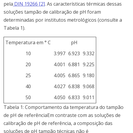
pela
DIN 19266 [2]
.
As características térmicas dessas
soluções tampão de calibração de pH foram
determinadas por institutos metrológicos (consulte a
Tabela 1).
Temperatura em ° C
pH
10
3.997
6.923
9.332
20
4.001
6.881
9.225
25
4.005
6.865
9.180
40
4.027
6.838
9.068
50
4.050
6.833
9.011
Tabela 1: Comportamento da temperatura do tampão
de pH de referência
Em contraste com as soluções de
calibração de pH de referência, a composição das
soluções de pH tampão técnicas não é