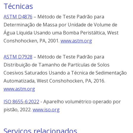
Técnicas
ASTM D4876
–
Método
de
Teste
Padrão
para
Determinação
de
Massa
por
Unidade
de
Volume
de
Água
Líquida
Usando
uma
Bomba
Peristáltica, West
Conshohocken, PA, 2001.
www.astm.org
ASTM D7928
– Método de Teste Padrão para
Distribuição de Tamanho de Partículas de Solos
Coesivos Saturados Usando a Técnica de Sedimentação
Automatizada, West Conshohocken, PA, 2016.
www.astm.org
ISO 8655-6:2022
-
Aparelho
volumétrico
operado
por
pistão, 2022.
www.iso.org
Serviços relacionados