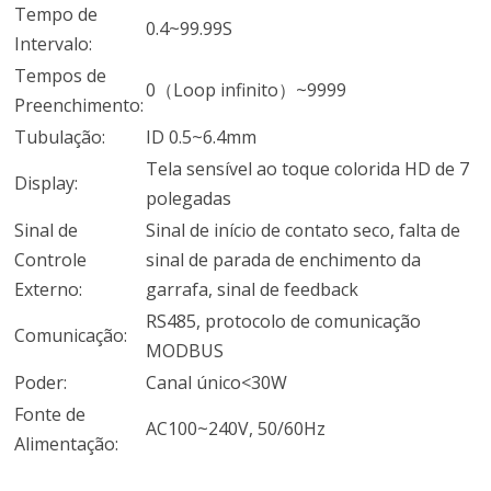
Tempo de
0.4~99.99S
Intervalo:
Tempos de
0（Loop infinito）~9999
Preenchimento:
Tubulação:
ID 0.5~6.4mm
Tela sensível ao toque colorida HD de 7
Display:
polegadas
Sinal de
Sinal de início de contato seco, falta de
Controle
sinal de parada de enchimento da
Externo:
garrafa, sinal de feedback
RS485, protocolo de comunicação
Comunicação:
MODBUS
Poder:
Canal único<30W
Fonte de
AC100~240V, 50/60Hz
Alimentação: