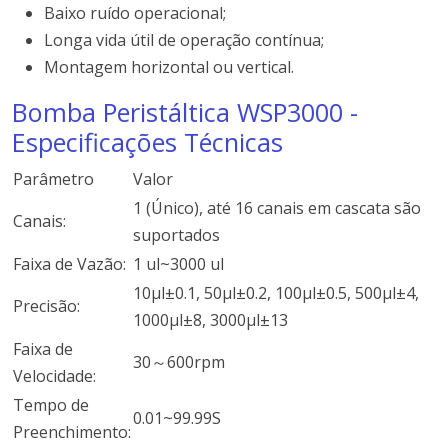
Baixo ruído operacional;
Longa vida útil de operação contínua;
Montagem horizontal ou vertical.
Bomba Peristáltica WSP3000 -
Especificações Técnicas
Parâmetro
Valor
1 (Único), até 16 canais em cascata são
Canais:
suportados
Faixa de Vazão:
1 ul~3000 ul
10μl±0.1, 50μl±0.2, 100μl±0.5, 500μl±4,
Precisão:
1000μl±8, 3000μl±13
Faixa de
30～600rpm
Velocidade:
Tempo de
0.01~99.99S
Preenchimento: