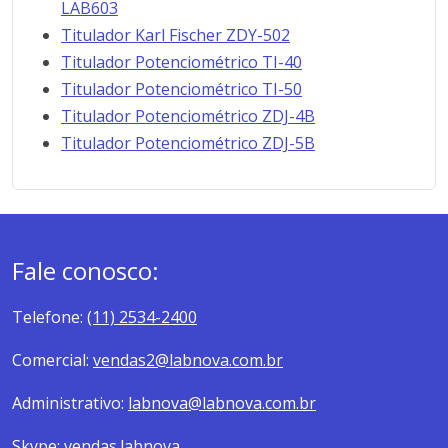
LAB603
Titulador Karl Fischer ZDY-502
Titulador Potenciométrico TI-40
Titulador Potenciométrico TI-50
Titulador Potenciométrico ZDJ-4B
Titulador Potenciométrico ZDJ-5B
Fale conosco:
Telefone:
(11) 2534-2400
Comercial:
vendas2@labnova.com.br
Administrativo:
labnova@labnova.com.br
Skype:
vendas.labnova