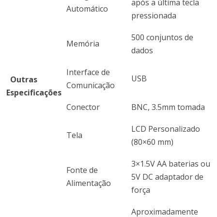
após a última tecla
Automático
pressionada
500 conjuntos de
Memória
dados
Interface de
USB
Outras
Comunicação
Especificações
Conector
BNC, 3.5mm tomada
LCD Personalizado
Tela
(80×60 mm)
3×1.5V AA baterias ou
Fonte de
5V DC adaptador de
Alimentação
força
Aproximadamente