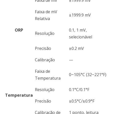
Faixa de mV
±1999.9 mV
Faixa de mV
±1999.9 mV
Relativa
ORP
0.1, 1 mV,
Resolução
selecionável
Precisão
±0.2 mV
Calibração
—
Faixa de
0~105°C (32~221°F)
Temperatura
Resolução
0.1°C/0.1°F
Temperatura
Precisão
±0.5°C/±0.9°F
Calibração de
1 ponto, leitura