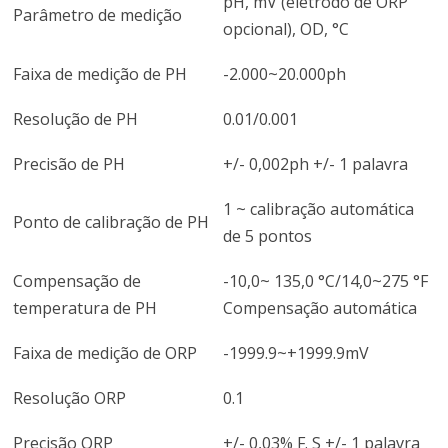
pH, mV (eletrodo de ORP
Parâmetro de medição
opcional), OD, °C
Faixa de medição de PH
-2.000~20.000ph
Resolução de PH
0.01/0.001
Precisão de PH
+/- 0,002ph +/- 1 palavra
1 ~ calibração automática
Ponto de calibração de PH
de 5 pontos
Compensação de
-10,0~ 135,0 °C/14,0~275 °F
temperatura de PH
Compensação automática
Faixa de medição de ORP
-1999.9~+1999.9mV
Resolução ORP
0.1
Precisão ORP
+/- 0,03% F. S +/- 1 palavra